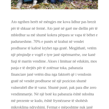
Ato ngrihen herët në mëngjes me kova lidhur pas brezit
për të shkuar në fermë. Ato janë në garë me diellin për të
mbledhur sa më shumë kokrra përpara se vapa të bëhet e
padurueshme. 70% e punës së krahut në vendet
prodhuese të kafesë kryhet nga gratë. Megjithatë, vetëm
një përqindje e vogël e tyre janë sipërmarrëse, ose kanë
fuqi të marrin vendime. Akses i limituar në edukim, mos
pasja e të drejtës për të zotëruar toka, pabarazia
financiare janë vetëm disa nga faktorët që i vendosin
gratë në vendet prodhuese në një pozicion shumë
vulnerabël dhe të varur. Shumë punë, pak para dhe zero
vendimmarrje. Në një botë ku pabarazia është ndoshta
më prezente se kudo, është frymëzuese të shohësh
mikroklima ndryshimi. Fermat e mëposhtme nuk janë