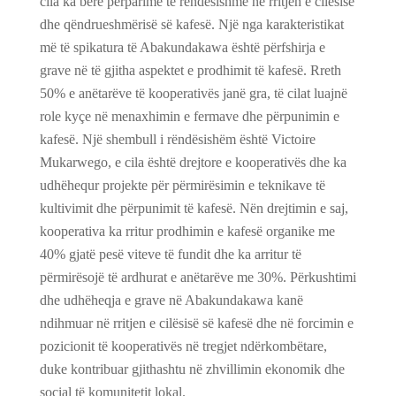
cila ka bërë përparime të rëndësishme në rritjen e cilësisë
dhe qëndrueshmërisë së kafesë. Një nga karakteristikat
më të spikatura të Abakundakawa është përfshirja e
grave në të gjitha aspektet e prodhimit të kafesë. Rreth
50% e anëtarëve të kooperativës janë gra, të cilat luajnë
role kyçe në menaxhimin e fermave dhe përpunimin e
kafesë. Një shembull i rëndësishëm është Victoire
Mukarwego, e cila është drejtore e kooperativës dhe ka
udhëhequr projekte për përmirësimin e teknikave të
kultivimit dhe përpunimit të kafesë. Nën drejtimin e saj,
kooperativa ka rritur prodhimin e kafesë organike me
40% gjatë pesë viteve të fundit dhe ka arritur të
përmirësojë të ardhurat e anëtarëve me 30%. Përkushtimi
dhe udhëheqja e grave në Abakundakawa kanë
ndihmuar në rritjen e cilësisë së kafesë dhe në forcimin e
pozicionit të kooperativës në tregjet ndërkombëtare,
duke kontribuar gjithashtu në zhvillimin ekonomik dhe
social të komunitetit lokal.