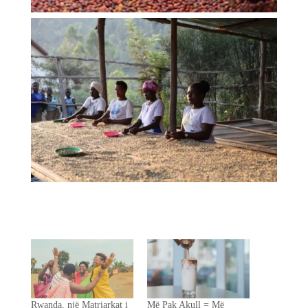
Rwanda, një Matriarkat i
Më Pak Akull = Më