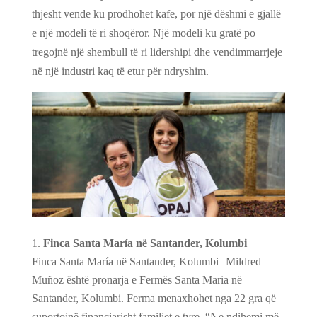
thjesht vende ku prodhohet kafe, por një dëshmi e gjallë
e një modeli të ri shoqëror. Një modeli ku gratë po
tregojnë një shembull të ri lidershipi dhe vendimmarrjeje
në një industri kaq të etur për ndryshim.
Finca Santa María në Santander, Kolumbi
Finca Santa María në Santander, Kolumbi Mildred
Muñoz është pronarja e Fermës Santa Maria në
Santander, Kolumbi. Ferma menaxhohet nga 22 gra që
suportojnë financiarisht familjet e tyre. “Ne ndihemi më