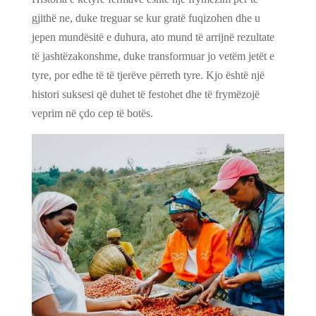
gjithë ne, duke treguar se kur gratë fuqizohen dhe u
jepen mundësitë e duhura, ato mund të arrijnë rezultate
të jashtëzakonshme, duke transformuar jo vetëm jetët e
tyre, por edhe të të tjerëve përreth tyre. Kjo është një
histori suksesi që duhet të festohet dhe të frymëzojë
veprim në çdo cep të botës.