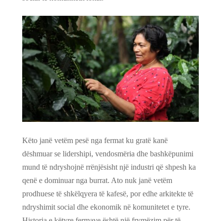
Këto janë vetëm pesë nga fermat ku gratë kanë
dëshmuar se lidershipi, vendosmëria dhe bashkëpunimi
mund të ndryshojnë rrënjësisht një industri që shpesh ka
qenë e dominuar nga burrat. Ato nuk janë vetëm
prodhuese të shkëlqyera të kafesë, por edhe arkitekte të
ndryshimit social dhe ekonomik në komunitetet e tyre.
Historia e këtyre fermave është një frymëzim për të