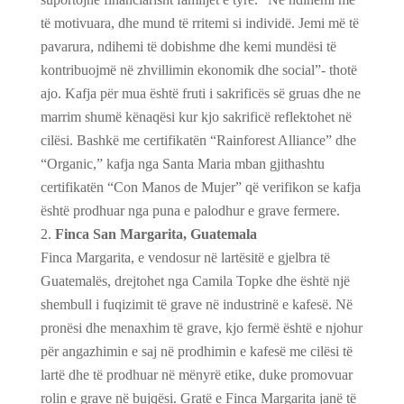
të motivuara, dhe mund të rritemi si individë. Jemi më të
pavarura, ndihemi të dobishme dhe kemi mundësi të
kontribuojmë në zhvillimin ekonomik dhe social”- thotë
ajo. Kafja për mua është fruti i sakrificës së gruas dhe ne
marrim shumë kënaqësi kur kjo sakrificë reflektohet në
cilësi. Bashkë me certifikatën “Rainforest Alliance” dhe
“Organic,” kafja nga Santa Maria mban gjithashtu
certifikatën “Con Manos de Mujer” që verifikon se kafja
është prodhuar nga puna e palodhur e grave fermere.
Finca San Margarita, Guatemala
Finca Margarita, e vendosur në lartësitë e gjelbra të
Guatemalës, drejtohet nga Camila Topke dhe është një
shembull i fuqizimit të grave në industrinë e kafesë. Në
pronësi dhe menaxhim të grave, kjo fermë është e njohur
për angazhimin e saj në prodhimin e kafesë me cilësi të
lartë dhe të prodhuar në mënyrë etike, duke promovuar
rolin e grave në bujqësi. Gratë e Finca Margarita janë të