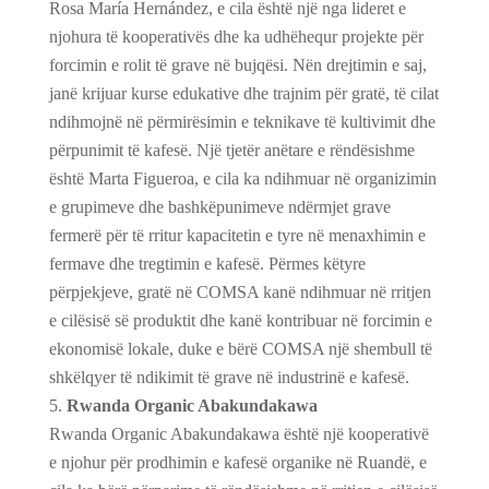
Rosa María Hernández, e cila është një nga lideret e
njohura të kooperativës dhe ka udhëhequr projekte për
forcimin e rolit të grave në bujqësi. Nën drejtimin e saj,
janë krijuar kurse edukative dhe trajnim për gratë, të cilat
ndihmojnë në përmirësimin e teknikave të kultivimit dhe
përpunimit të kafesë. Një tjetër anëtare e rëndësishme
është Marta Figueroa, e cila ka ndihmuar në organizimin
e grupimeve dhe bashkëpunimeve ndërmjet grave
fermerë për të rritur kapacitetin e tyre në menaxhimin e
fermave dhe tregtimin e kafesë. Përmes këtyre
përpjekjeve, gratë në COMSA kanë ndihmuar në rritjen
e cilësisë së produktit dhe kanë kontribuar në forcimin e
ekonomisë lokale, duke e bërë COMSA një shembull të
shkëlqyer të ndikimit të grave në industrinë e kafesë.
Rwanda Organic Abakundakawa
Rwanda Organic Abakundakawa është një kooperativë
e njohur për prodhimin e kafesë organike në Ruandë, e