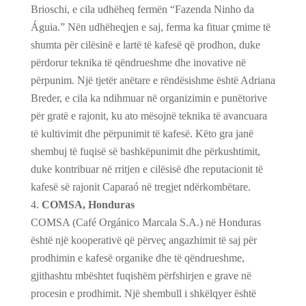
Brioschi, e cila udhëheq fermën “Fazenda Ninho da
Águia.” Nën udhëheqjen e saj, ferma ka fituar çmime të
shumta për cilësinë e lartë të kafesë që prodhon, duke
përdorur teknika të qëndrueshme dhe inovative në
përpunim. Një tjetër anëtare e rëndësishme është Adriana
Breder, e cila ka ndihmuar në organizimin e punëtorive
për gratë e rajonit, ku ato mësojnë teknika të avancuara
të kultivimit dhe përpunimit të kafesë. Këto gra janë
shembuj të fuqisë së bashkëpunimit dhe përkushtimit,
duke kontribuar në rritjen e cilësisë dhe reputacionit të
kafesë së rajonit Caparaó në tregjet ndërkombëtare.
COMSA, Honduras
COMSA (Café Orgánico Marcala S.A.) në Honduras
është një kooperativë që përveç angazhimit të saj për
prodhimin e kafesë organike dhe të qëndrueshme,
gjithashtu mbështet fuqishëm përfshirjen e grave në
procesin e prodhimit. Një shembull i shkëlqyer është