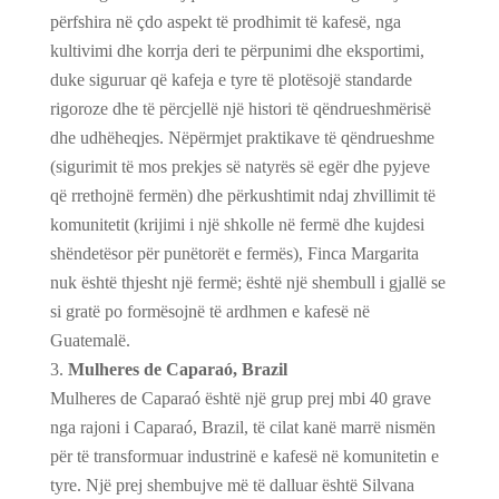
përfshira në çdo aspekt të prodhimit të kafesë, nga
kultivimi dhe korrja deri te përpunimi dhe eksportimi,
duke siguruar që kafeja e tyre të plotësojë standarde
rigoroze dhe të përcjellë një histori të qëndrueshmërisë
dhe udhëheqjes. Nëpërmjet praktikave të qëndrueshme
(sigurimit të mos prekjes së natyrës së egër dhe pyjeve
që rrethojnë fermën) dhe përkushtimit ndaj zhvillimit të
komunitetit (krijimi i një shkolle në fermë dhe kujdesi
shëndetësor për punëtorët e fermës), Finca Margarita
nuk është thjesht një fermë; është një shembull i gjallë se
si gratë po formësojnë të ardhmen e kafesë në
Guatemalë.
Mulheres de Caparaó, Brazil
Mulheres de Caparaó është një grup prej mbi 40 grave
nga rajoni i Caparaó, Brazil, të cilat kanë marrë nismën
për të transformuar industrinë e kafesë në komunitetin e
tyre. Një prej shembujve më të dalluar është Silvana