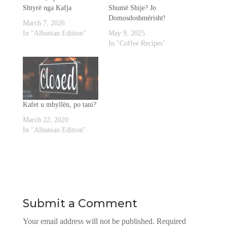
Shtyrë nga Kafja
Shumë Shije? Jo
Domosdoshmërisht!
March 7, 2026
In "Albanian Edition"
May 9, 2025
In "Coffee Recipes"
Kafet u mbyllën, po tani?
March 22, 2020
In "Albanian Edition"
Submit a Comment
Your email address will not be published.
Required