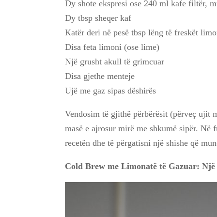
Dy shote ekspresi ose 240 ml kafe filtër, 
Dy tbsp sheqer kaf
Katër deri në pesë tbsp lëng të freskët limo
Disa feta limoni (ose lime)
Një grusht akull të grimcuar
Disa gjethe menteje
Ujë me gaz sipas dëshirës
Vendosim të gjithë përbërësit (përveç ujit 
masë e ajrosur mirë me shkumë sipër. Në f
recetën dhe të përgatisni një shishe që mund
Cold Brew me Limonatë të Gazuar: Një