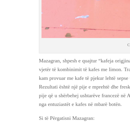
C
Mazagran, shpesh e quajtur “kafeja origjin
vjetër të kombinimit të kafes me limon. Tra
kam provuar me kafe të pjekur lehtë sepse #l
Rezultati është një pije e mprehtë dhe fresk
pije që u shërbehej ushtarëve francezë në Af
nga entuziastët e kafes në mbarë botën.
Si të Përgatisni Mazagran: