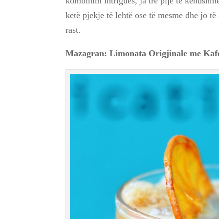
kombinim intrigues, ja tre pije të këndshme
ketë pjekje të lehtë ose të mesme dhe jo të 
rast.
Mazagran: Limonata Origjinale me Kaf