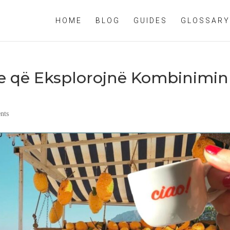
HOME
BLOG
GUIDES
GLOSSARY
je që Eksplorojnë Kombinimin
nts