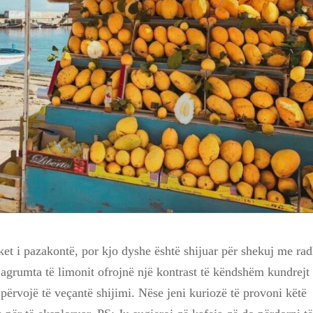
et i pazakontë, por kjo dyshe është shijuar për shekuj me ra
 agrumta të limonit ofrojnë një kontrast të këndshëm kundrejt
 përvojë të veçantë shijimi. Nëse jeni kuriozë të provoni këtë