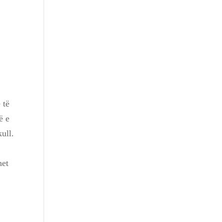
 të
ë e
ull.
het