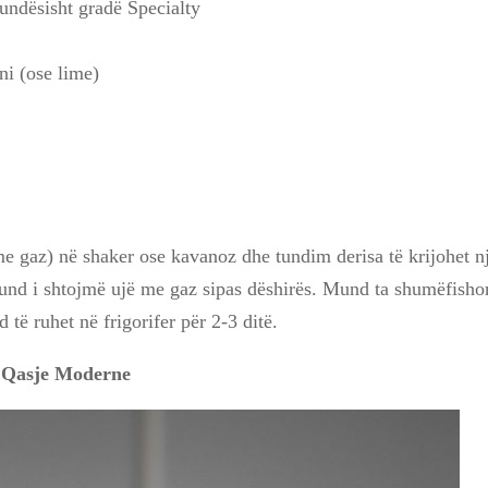
mundësisht gradë Specialty
ni (ose lime)
me gaz) në shaker ose kavanoz dhe tundim derisa të krijohet n
und i shtojmë ujë me gaz sipas dëshirës. Mund ta shumëfisho
 të ruhet në frigorifer për 2-3 ditë.
 Qasje Moderne