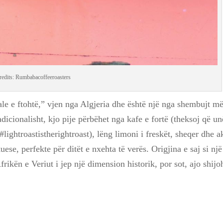
redits: Rumbabacoffeeroasters
ale e ftohtë,” vjen nga Algjeria dhe është një nga shembujt më
dicionalisht, kjo pije përbëhet nga kafe e fortë (theksoj që un
ightroastistherightroast), lëng limoni i freskët, sheqer dhe ak
uese, perfekte për ditët e nxehta të verës. Origjina e saj si një
rikën e Veriut i jep një dimension historik, por sot, ajo shijo