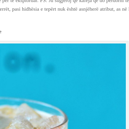
 për të eksploruar. PS: Ju sugjeroj që kafeja që do përdorni t
errët, pasi hidhësia e tepërt nuk është asnjëherë atribut, as në
e