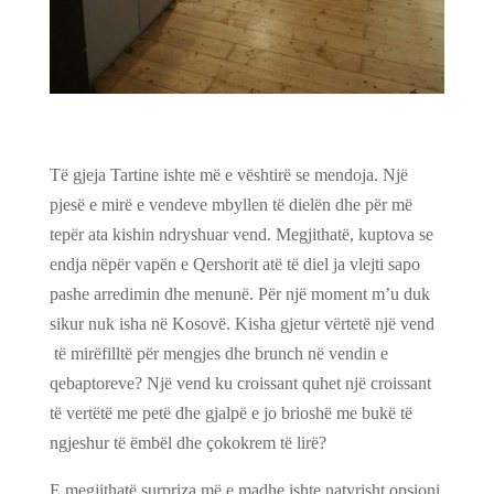
Të gjeja Tartine ishte më e vështirë se mendoja. Një
pjesë e mirë e vendeve mbyllen të dielën dhe për më
tepër ata kishin ndryshuar vend. Megjithatë, kuptova se
endja nëpër vapën e Qershorit atë të diel ja vlejti sapo
pashe arredimin dhe menunë. Për një moment m’u duk
sikur nuk isha në Kosovë. Kisha gjetur vërtetë një vend
të mirëfilltë për mengjes dhe brunch në vendin e
qebaptoreve? Një vend ku croissant quhet një croissant
të vertëtë me petë dhe gjalpë e jo brioshë me bukë të
ngjeshur të ëmbël dhe çokokrem të lirë?
E megjithatë surpriza më e madhe ishte natyrisht opsioni