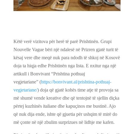
Këtë verë vizitova për herë të parë Prishtinën. Grupi
Nouvelle Vague bëri një ndalesë në Prizren gjatë turit të
kësaj vere dhe meqë nuk para ndodh të shkoj në Kosovë
doja ta hiqja edhe Prishtinën nga lista. E nxitur nga një
artikull i Bonvivant “Prishtina pothuaj
vegjetariane” (
https://bonvivant.al/prishtina-pothuaj-
vegjetariane/
) doja që gjatë kohës time atje të provoja sa
më shumë vende kreative dhe që tentojnë të sjellin diçka
përtej kuzhinës italiane dhe kapuçinos me bustinë. Ajo
që nuk dija ende, ishte që gjuetia për ushqim të mirë do
më çonte në një zbulim surprizues në lidhje me kafen.