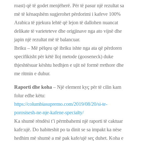
roast) që të godet menjëherë. Për të pasur një rezultat sa
më të kënaqshëm sugjerohet përdorimi i kafeve 100%
Arabica të pjekura lehtë që lejon të dallohen nuancat
delikate të varieteteve dhe origjinave nga ato vijnë dhe
japin një rezultat më të balancuar.
Ibriku – Më pëlqeu që ibriku ishte nga ata që përdoren
specifikisht për këtë lloj metode (gooseneck) duke
thjeshtësuar kështu hedhjen e ujit në formë rrethore dhe
me ritmin e duhur.
Raporti dhe koha
– Një element kyç për të cilin kam
folur edhe këtu:
https://columbiasupremo.com/2019/08/20/si-te-
porosisesh-ne-nje-kafene-specialty/
Ka shumë rëndësi t’i përmbahemi një raporti të caktuar
kafe:ujë. Do habiteshit po ta dinit se sa impakt ka nëse
hedhim më shumë a më pak kafe/ujë seç duhet. Koha e