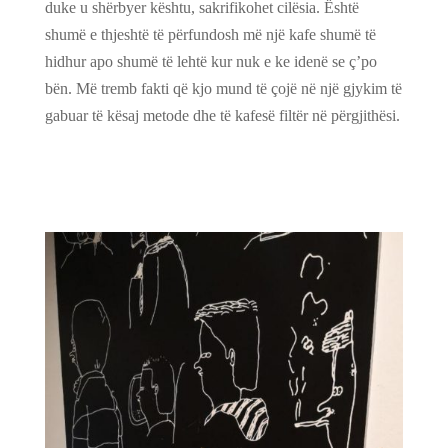
duke u shërbyer kështu, sakrifikohet cilësia. Është
shumë e thjeshtë të përfundosh më një kafe shumë të
hidhur apo shumë të lehtë kur nuk e ke idenë se ç’po
bën. Më tremb fakti që kjo mund të çojë në një gjykim të
gabuar të kësaj metode dhe të kafesë filtër në përgjithësi.