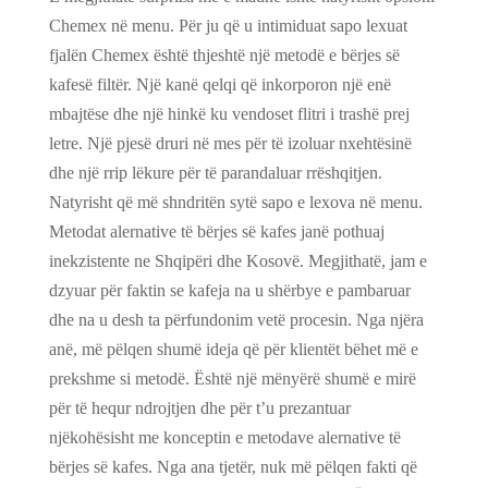
Chemex në menu. Për ju që u intimiduat sapo lexuat
fjalën Chemex është thjeshtë një metodë e bërjes së
kafesë filtër. Një kanë qelqi që inkorporon një enë
mbajtëse dhe një hinkë ku vendoset flitri i trashë prej
letre. Një pjesë druri në mes për të izoluar nxehtësinë
dhe një rrip lëkure për të parandaluar rrëshqitjen.
Natyrisht që më shndritën sytë sapo e lexova në menu.
Metodat alernative të bërjes së kafes janë pothuaj
inekzistente ne Shqipëri dhe Kosovë. Megjithatë, jam e
dzyuar për faktin se kafeja na u shërbye e pambaruar
dhe na u desh ta përfundonim vetë procesin. Nga njëra
anë, më pëlqen shumë ideja që për klientët bëhet më e
prekshme si metodë. Është një mënyërë shumë e mirë
për të hequr ndrojtjen dhe për t’u prezantuar
njëkohësisht me konceptin e metodave alernative të
bërjes së kafes. Nga ana tjetër, nuk më pëlqen fakti që