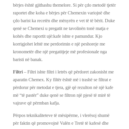
bërjes është gjithashu themelore. Si për çdo metodë tjetër
raportet dhe koha e bërjes për Chemexin variojnë dhe
çdo barist ka recetën dhe mënyrën e vet të të bërit. Duke
qenë se Chemexi u pregatit ne tavolinën tonë matja e
kohës dhe raportit ujë:kafe ishte e pamundur. Kjo
korrigjohet lehtë me perdorimin e një peshoreje me
kronometër dhe një pregatitjeje më profesionale nga
baristi në banak.
Filtri
– Filtri ishte filtri i letrës që përdoret zakonisht me
aparatin Chemex. Ky filtër është më i trashë se filtrat e
përdorur për metodat e tjera, gjë që rezulton në një kafe
më “të pastër” duke qenë se filtron një pjesë të mirë të
vajrave që përmban kafja.
Përpos teknikaliteteve të mësipërme, i vlerësoj shumë
për faktin që promovojnë Valën e Tretë të kafesë dhe