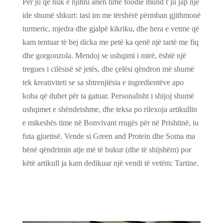
Për ju që nuk e njihni anën time foodie mund t’ju jap një
ide shumë shkurt: tasi im me tërshërë përmban gjithmonë
turmeric, mjedra dhe gjalpë kikriku, dhe hera e vetme që
kam tentuar të bej dicka me petë ka qenë një tartë me fiq
dhe gorgonzola. Mendoj se ushqimi i mirë, është një
tregues i cilësisë së jetës, dhe çelësi qëndron më shumë
tek kreativiteti se sa shtrenjtësia e ingredientëve apo
koha që duhet për ta gatuar. Personalisht i shijoj shumë
ushqimet e shëndetshme, dhe teksa po rilexoja artikullin
e mikeshës time në Bonvivant rrugës për në Prishtinë, iu
futa gjuetisë. Vende si Green and Protein dhe Soma ma
bënë qëndrimin atje më të bukur (dhe të shijshëm) por
këtë artikull ja kam dedikuar një vendi të vetëm: Tartine.