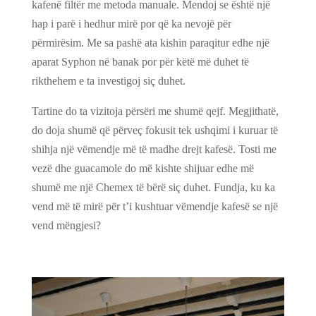
kafenë filtër me metoda manuale. Mendoj se është një
hap i parë i hedhur mirë por që ka nevojë për
përmirësim. Me sa pashë ata kishin paraqitur edhe një
aparat Syphon në banak por për këtë më duhet të
rikthehem e ta investigoj siç duhet.
Tartine do ta vizitoja përsëri me shumë qejf. Megjithatë,
do doja shumë që përveç fokusit tek ushqimi i kuruar të
shihja një vëmendje më të madhe drejt kafesë. Tosti me
vezë dhe guacamole do më kishte shijuar edhe më
shumë me një Chemex të bërë siç duhet. Fundja, ku ka
vend më të mirë për t’i kushtuar vëmendje kafesë se një
vend mëngjesi?